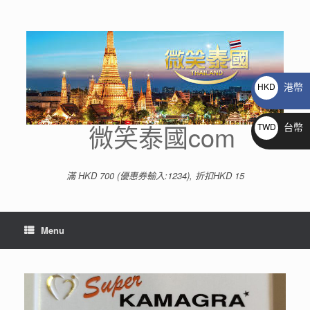
Skip
to
content
港幣
HKD
$
微笑泰國com
台幣
TWD
NT$
滿 HKD 700 (優惠券輸入:1234), 折扣HKD 15
Menu