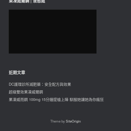
果凍威爾鋼 | 液態威
近期文章
DC護理診所減肥藥：安全配方與效果
超級雙效果凍威爾鋼
果凍威而鋼 100mg 15分鐘提槍上陣 馴服她讓她為你瘋狂
Theme by
SiteOrigin