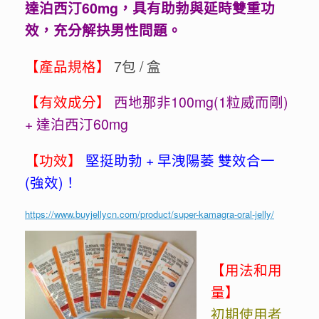
達泊西汀
60m
g
，具有助勃與延時雙重功
效，充分解抉男性問題。
【產品規格】
7包 / 盒
【有效成分】
西地那非100mg(1粒威而剛)
+ 達泊西汀60mg
【功效】
堅挺助勃 + 早洩陽萎 雙效合一
(強效)！
https://www.buyjellycn.com/product/super-kamagra-oral-jelly/
【用法和用
量】
初期使用者