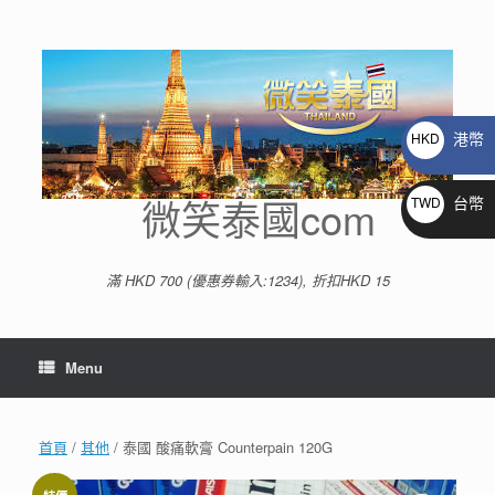
Skip
to
content
港幣
HKD
$
微笑泰國com
台幣
TWD
NT$
滿 HKD 700 (優惠券輸入:1234), 折扣HKD 15
Menu
首頁
/
其他
/ 泰國 酸痛軟膏 Counterpain 120G