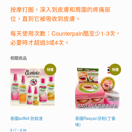
按摩打圈，深入到皮膚和周圍的疼痛部
位，直到它被吸收到皮膚。
每天使用次數：Counterpain酷至少1-3次，
必要時才超過3或4次。
相關商品
特價
特價
泰國soffell 防蚊液
泰國Rasyan牙粉(丁香
味)
價
$
17
–
$
39