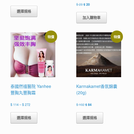
格
原
目
此
$
23
$
20
範
始
前
產
選擇規格
圍：
價
價
品
$ 17
加入購物車
格：
格：
有
到
$ 23。
$ 20。
$ 39
多
種
特價
特價
款
式。
可
在
產
品
頁
面
選
泰國然禧醫院 Yanhee
Karmakamet香氛錦囊
擇
豐胸丸豐胸霜
(20g)
選
項
價
原
目
$
114
–
$
272
$
102
$
84
格
始
前
此
此
範
價
價
產
產
選擇規格
選擇規格
圍：
格：
格：
品
品
$ 114
$ 102。
$ 84。
有
有
到
$ 272
多
多