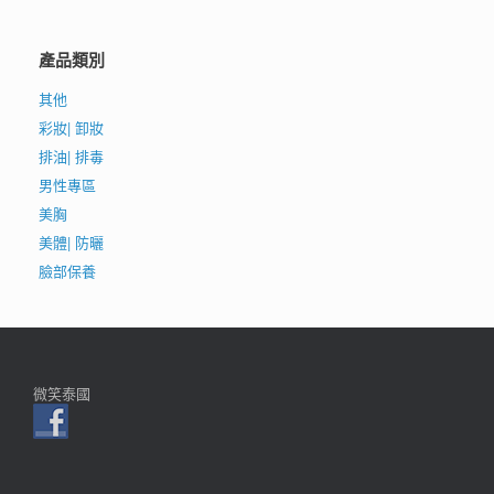
種
種
款
款
產品類別
式。
式。
可
可
其他
在
在
產
產
彩妝| 卸妝
品
品
排油| 排毒
頁
頁
男性專區
面
面
選
選
美胸
擇
擇
美體| 防曬
選
選
臉部保養
項
項
微笑泰國