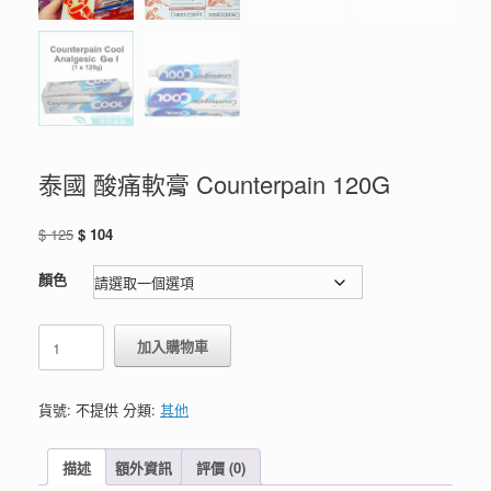
泰國 酸痛軟膏 Counterpain 120G
原
目
$
125
$
104
始
前
價
價
顏色
格：
格：
$ 125。
$ 104。
泰
加入購物車
國
酸
痛
貨號:
不提供
分類:
其他
軟
膏
Counterpain
描述
額外資訊
評價 (0)
120G