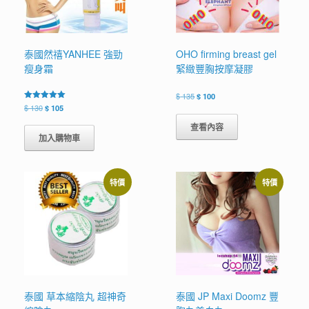
泰國然禧YANHEE 強勁
OHO firming breast gel
瘦身霜
緊緻豐胸按摩凝膠
原
目
$
135
$
100
始
前
原
目
評分
$
130
$
105
5.00
價
價
始
前
滿分 5
查看內容
格：
格：
價
價
加入購物車
$ 135。
$ 100。
格：
格：
$ 130。
$ 105。
特價
特價
泰國 草本縮陰丸 超神奇
泰國 JP Maxi Doomz 豐