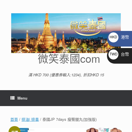
Skip
to
content
港幣
HKD
$
微笑泰國com
台幣
TWD
NT$
滿 HKD 700 (優惠券輸入:1234), 折扣HKD 15
Menu
首頁
/
排油| 排毒
/ 泰國JP 7days 瘦臀腿丸(加強版)