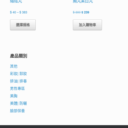
縮陰丸
胸丸美白丸
價
原
目
$
40
–
$
383
$
300
$
239
格
始
前
此
範
價
價
產
選擇規格
加入購物車
圍：
格：
格：
品
$ 40
$ 300。
$ 239。
有
到
$ 383
多
種
款
產品類別
式。
可
其他
在
產
彩妝| 卸妝
品
排油| 排毒
頁
男性專區
面
選
美胸
擇
美體| 防曬
選
臉部保養
項