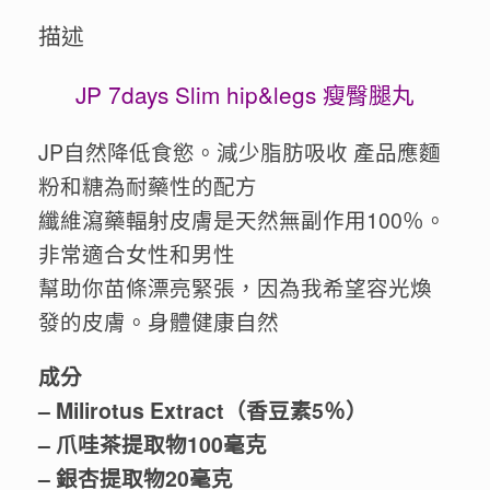
(加
描述
強
版)
數
JP 7days Slim hip&legs 瘦臀腿丸
量
JP自然降低食慾。減少脂肪吸收 產品應麵
粉和糖為耐藥性的配方
纖維瀉藥輻射皮膚是天然無副作用100％。
非常適合女性和男性
幫助你苗條漂亮緊張，因為我希望容光煥
發的皮膚。身體健康自然
成分
– Milirotus Extract（香豆素5％）
– 爪哇茶提取物100毫克
– 銀杏提取物20毫克