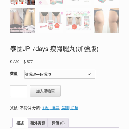
泰國JP 7days 瘦臀腿丸(加強版)
價
$
239
–
$
577
格
範
数量
圍：
$ 239
泰
到
加入購物車
國
$ 577
JP
7days
貨號:
不提供
分類:
排油| 排毒
,
美體| 防曬
瘦
臀
腿
描述
額外資訊
評價 (0)
丸