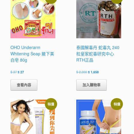
OHO Underarm
泰國解毒丹 蛇毒丸 240
Whitening Soap 腋下美
粒皇家蛇毒研究中心
白皂 80g
RTH正品
原
目
原
目
$
37
$
27
$
2,000
$
1,658
始
前
始
前
價
價
價
價
查看內容
加入購物車
格：
格：
格：
格：
$ 37。
$ 27。
$ 2,000。
$ 1,658。
特價
特價