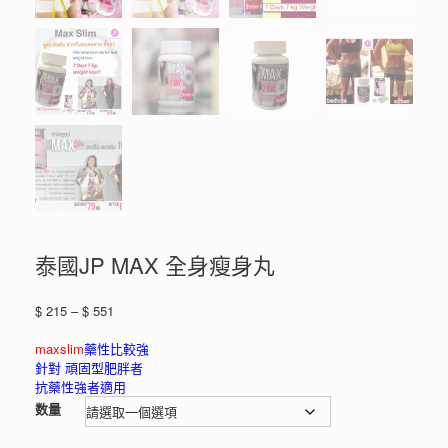
泰國JP MAX 全身瘦身丸
價
$
215
–
$
551
格
範
maxslim
藥性比較強
圍：
針對 頑固型肥胖者
$ 215
抗藥性強者適用
到
数量
$ 551