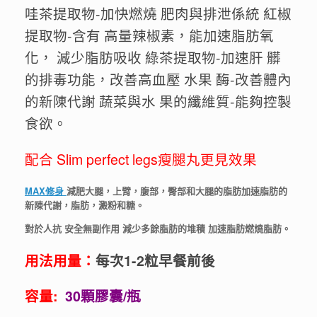
哇茶提取物-加快燃燒 肥肉與排泄係統 紅椒
提取物-含有 高量辣椒素，能加速脂肪氧
化， 減少脂肪吸收 綠茶提取物-加速肝 髒
的排毒功能，改善高血壓 水果 酶-改善體內
的新陳代謝 蔬菜與水 果的纖維質-能夠控製
食欲。
配合 Slim perfect legs瘦腿丸更見效果
MAX修身
減肥大腿，上臂，腹部，臀部和大腿的脂肪加速脂肪的
新陳代謝，脂肪，澱粉和糖。
對於人抗 安全無副作用 減少多餘脂肪的堆積 加速脂肪燃燒脂肪。
用法用量：
每次1-2粒早餐前後
容量:
30顆膠囊/瓶