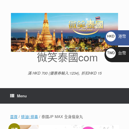
Skip
to
content
港幣
HKD
$
微笑泰國com
台幣
TWD
NT$
滿 HKD 700 (優惠券輸入:1234), 折扣HKD 15
Menu
首頁
/
排油| 排毒
/ 泰國JP MAX 全身瘦身丸