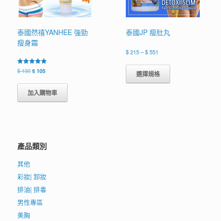
泰國然禧YANHEE 強勁
泰國JP 瘦肚丸
瘦身霜
價
$
215
–
$
551
格
此
範
原
目
評分
$
130
$
105
產
選擇規格
圍：
5.00
始
前
品
滿分 5
$ 215
價
價
有
到
加入購物車
格：
格：
$ 551
多
$ 130。
$ 105。
種
款
式。
可
產品類別
在
產
其他
品
頁
彩妝| 卸妝
面
排油| 排毒
選
男性專區
擇
選
美胸