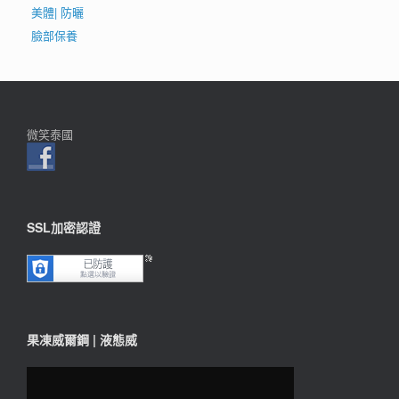
項
美體| 防曬
臉部保養
微笑泰國
SSL加密認證
果凍威爾鋼 | 液態威