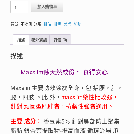
泰
加入購物車
國
JP
MAX
貨號:
不提供
分類:
排油| 排毒
,
美體| 防曬
全
身
瘦
描述
額外資訊
評價 (0)
身
丸
描述
數
量
Maxslim係天然成份， 食得安心 ..
Maxslim主要功效係瘦全身，包 括腰，肚，
腿，四肢 。此 外，
maxslim藥性比較强，
針對 頑固型肥胖者，抗藥性強者適用。
主要 成分：
香豆素5%-針對腿部防止聚集
脂肪 銀杏葉提取物-提高血液 循環流場 爪