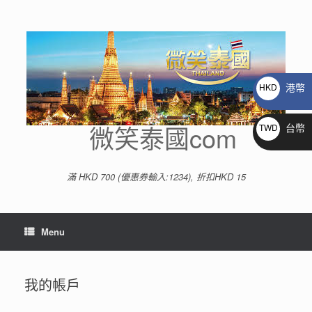
Skip
to
content
港幣
HKD
$
微笑泰國com
台幣
TWD
NT$
滿 HKD 700 (優惠券輸入:1234), 折扣HKD 15
Menu
我的帳戶